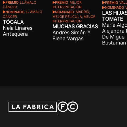
PREMIO
LLÁMALO
PREMIO
MEJOR
PREMIO
VAL
CÁNCER
INTERPRETACIÓN
NOMINADO
V
NOMINADO
LLÁMALO
NOMINADO
MADRID,
LAS HIJA
CÁNCER
MEJOR PELÍCULA, MEJOR
TOMATE
TÓCALA
INTERPRETACIÓN
María Algo
MUCHAS GRACIAS
Nela Linares
Alejandra
Andrés Simón Y
Antequera
De Miguel 
Elena Vargas
Bustaman