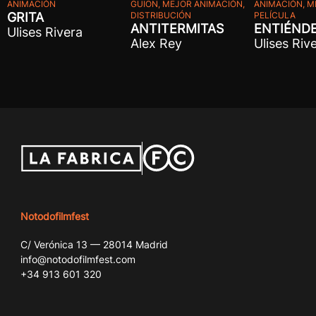
ANIMACIÓN
ANIMACIÓN, 
GUION, MEJOR ANIMACIÓN,
GRITA
PELÍCULA
DISTRIBUCIÓN
ENTIÉND
ANTITERMITAS
Ulises Rivera
Ulises Riv
Alex Rey
Notodofilmfest
C/ Verónica 13 — 28014 Madrid
info@notodofilmfest.com
+34 913 601 320