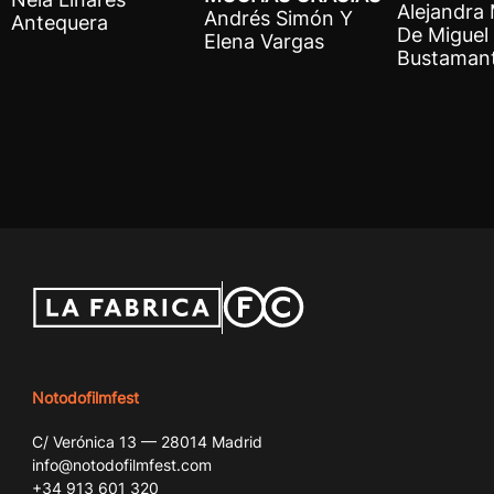
Alejandra
Andrés Simón Y
Antequera
De Miguel 
Elena Vargas
Bustaman
Notodofilmfest
C/ Verónica 13 — 28014 Madrid
info@notodofilmfest.com
+34 913 601 320