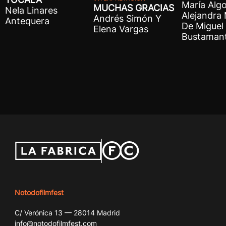
María Algo
MUCHAS GRACIAS
Nela Linares
Alejandra
Andrés Simón Y
Antequera
De Miguel 
Elena Vargas
Bustaman
Notodofilmfest
C/ Verónica 13 — 28014 Madrid
info@notodofilmfest.com