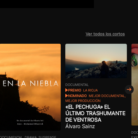
Ver todos los cortos
DOCUMENTAL
PREMIO
LA RIOJA
NOMINADO
MEJOR DOCUMENTAL,
MEJOR PRODUCCIÓN
«EL PECHUGA» EL
ÚLTIMO TRASHUMANTE
DE VENTROSA
Álvaro Sainz
DOC
DOCUMENTAL, DRAMA, SUSPENSE
EXP