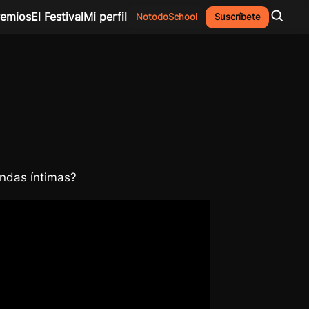
remios
El Festival
Mi perfil
NotodoSchool
Suscríbete
endas íntimas?