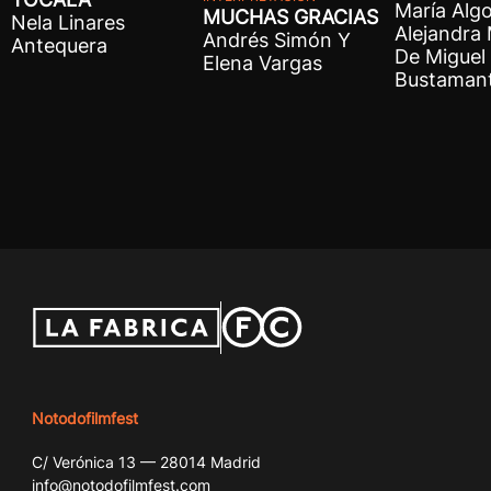
María Algo
MUCHAS GRACIAS
Nela Linares
Alejandra
Andrés Simón Y
Antequera
De Miguel 
Elena Vargas
Bustaman
Notodofilmfest
C/ Verónica 13 — 28014 Madrid
info@notodofilmfest.com