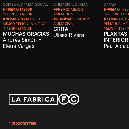
ANIMACIÓN, DRAMA
DRAMA
COMEDIA, DRAMA, SOCIAL
PREMIO
MEJOR
PREMIO
MEJ
PREMIO
MEJOR
ANIMACIÓN
INTERPRETAC
INTERPRETACIÓN
NOMINADO
MEJOR
NOMINADO
NOMINADO
MADRID,
ANIMACIÓN
PELÍCULA, ME
MEJOR PELÍCULA, MEJOR
GRITA
MEJOR INTER
INTERPRETACIÓN
PLANTAS
MUCHAS GRACIAS
Ulises Rivera
INTERIOR
Andrés Simón Y
Paul Alcai
Elena Vargas
Notodofilmfest