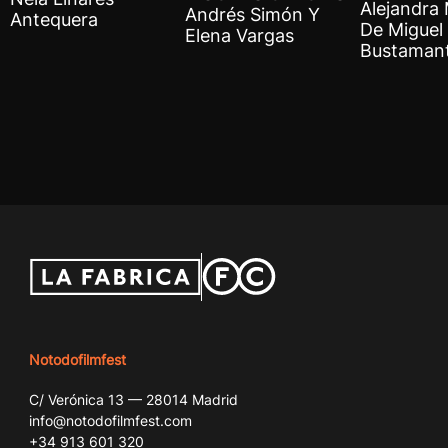
Alejandra
Andrés Simón Y
Antequera
De Miguel 
Elena Vargas
Bustaman
Notodofilmfest
C/ Verónica 13 — 28014 Madrid
info@notodofilmfest.com
+34 913 601 320