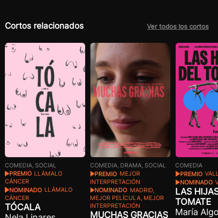
Cortos relacionados
Ver todos los cortos
COMEDIA, SOCIAL
COMEDIA, DRAMA, SOCIAL
COMEDIA
PREMIO
LLÁMALO
PREMIO
MEJOR
PREMIO
VAL
CÁNCER
INTERPRETACIÓN
NOMINADO
V
NOMINADO
LLÁMALO
NOMINADO
MADRID,
LAS HIJA
CÁNCER
MEJOR PELÍCULA, MEJOR
TOMATE
TÓCALA
INTERPRETACIÓN
María Algo
MUCHAS GRACIAS
Nela Linares