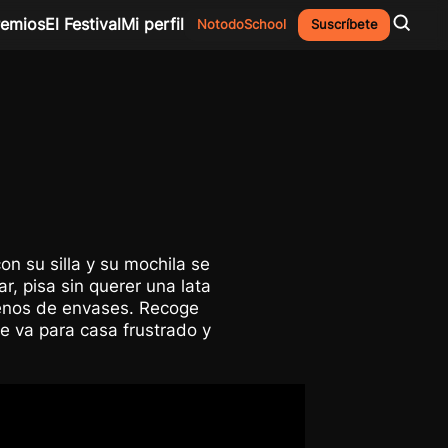
remios
El Festival
Mi perfil
NotodoSchool
Suscríbete
on su silla y su mochila se
r, pisa sin querer una lata
llenos de envases. Recoge
e va para casa frustrado y