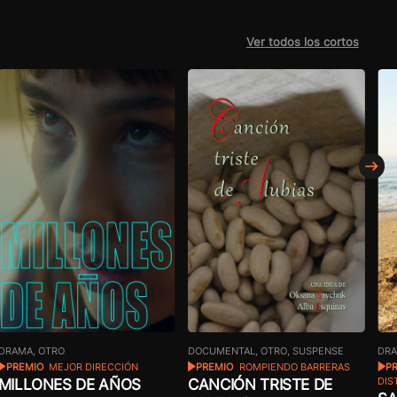
Ver todos los cortos
DRA
DRAMA, OTRO
DOCUMENTAL, OTRO, SUSPENSE
P
PREMIO
MEJOR DIRECCIÓN
PREMIO
ROMPIENDO BARRERAS
MILLONES DE AÑOS
CANCIÓN TRISTE DE
DIS