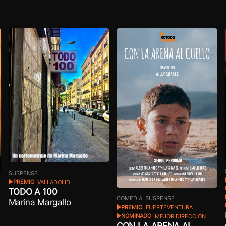
SUSPENSE
PREMIO
VALLADOLID
TODO A 100
COMEDIA, SUSPENSE
Marina Margallo
PREMIO
FUERTEVENTURA
NOMINADO
MEJOR DIRECCIÓN
CON LA ARENA AL