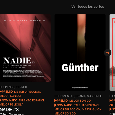
Ver todos los cortos
SUSPENSE, TERROR
PREMIO
MEJOR DIRECCIÓN,
MEJOR SONIDO
DOCUMENTAL, DRAMA, SUSPENSE
CIE
NOMINADO
TALENTO ESPAÑOL,
PREMIO
MEJOR SONIDO
P
MEJOR PELÍCULA
ART
NOMINADO
TALENTO ESPAÑOL,
NADIE #3
MEJOR DIRECCIÓN, MEJOR GUION,
N
CA
MEJOR SONIDO
Gigi Romero