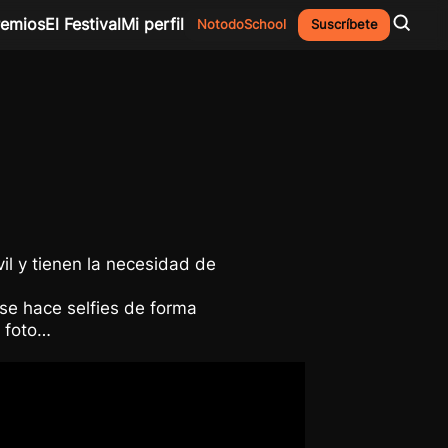
remios
El Festival
Mi perfil
NotodoSchool
Suscríbete
il y tienen la necesidad de
se hace selfies de forma
a foto…