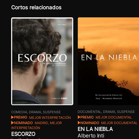
Cortos relacionados
DOCUMENTAL, DRAMA, SUSPENSE
COMEDIA, DRAMA, SUSPENSE
PREMIO
MEJOR DOCUMENTAL
PREMIO
MEJOR INTERPRETACIÓN
NOMINADO
MEJOR DOCUMENTAL
NOMINADO
MADRID, MEJOR
EN LA NIEBLA
INTERPRETACIÓN
ESCORZO
Alberto Inti