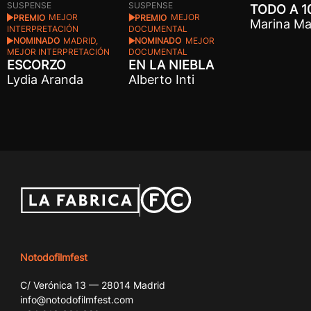
SUSPENSE
SUSPENSE
TODO A 1
PREMIO
MEJOR
PREMIO
MEJOR
Marina Ma
DOCUMENTAL
INTERPRETACIÓN
NOMINADO
MEJOR
NOMINADO
MADRID,
DOCUMENTAL
MEJOR INTERPRETACIÓN
EN LA NIEBLA
ESCORZO
Alberto Inti
Lydia Aranda
Notodofilmfest
C/ Verónica 13 — 28014 Madrid
info@notodofilmfest.com