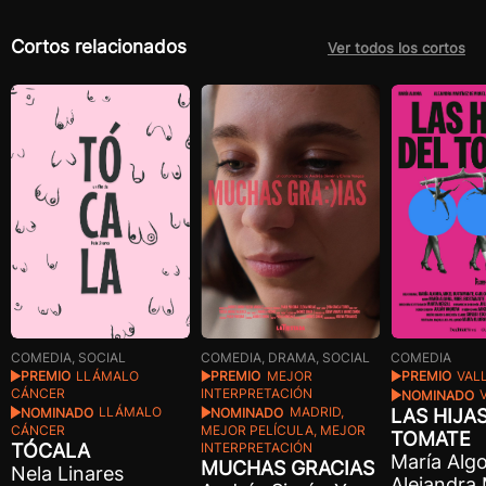
Cortos relacionados
Ver todos los cortos
COMEDIA, SOCIAL
COMEDIA, DRAMA, SOCIAL
COMEDIA
PREMIO
LLÁMALO
PREMIO
MEJOR
PREMIO
VAL
CÁNCER
INTERPRETACIÓN
NOMINADO
V
NOMINADO
LLÁMALO
NOMINADO
MADRID,
LAS HIJA
CÁNCER
MEJOR PELÍCULA, MEJOR
TOMATE
TÓCALA
INTERPRETACIÓN
María Algo
MUCHAS GRACIAS
Nela Linares
Alejandra