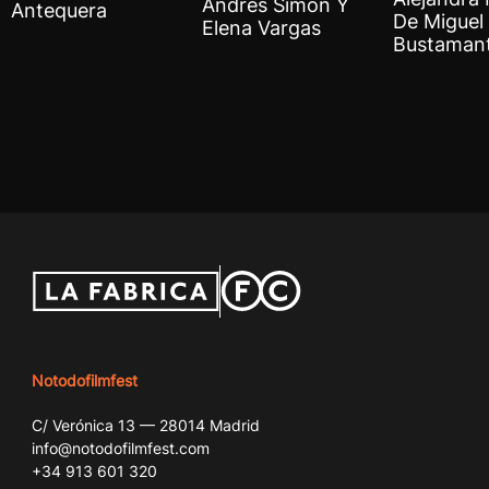
Andrés Simón Y
Antequera
De Miguel 
Elena Vargas
Bustaman
Notodofilmfest
C/ Verónica 13 — 28014 Madrid
info@notodofilmfest.com
+34 913 601 320