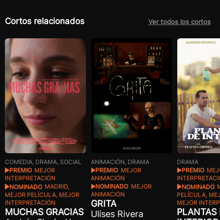
Cortos relacionados
Ver todos los cortos
ANIMACIÓN, DRAMA
DRAMA
COMEDIA, DRAMA, SOCIAL
PREMIO
MEJOR
PREMIO
MEJ
PREMIO
MEJOR
ANIMACIÓN
INTERPRETAC
INTERPRETACIÓN
NOMINADO
MEJOR
NOMINADO
NOMINADO
MADRID,
ANIMACIÓN
PELÍCULA, ME
MEJOR PELÍCULA, MEJOR
GRITA
MEJOR INTER
INTERPRETACIÓN
PLANTAS
MUCHAS GRACIAS
Ulises Rivera