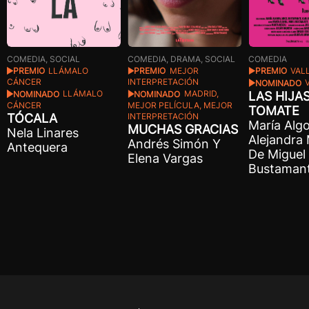
COMEDIA, SOCIAL
COMEDIA, DRAMA, SOCIAL
COMEDIA
PREMIO
LLÁMALO
PREMIO
MEJOR
PREMIO
VAL
CÁNCER
INTERPRETACIÓN
NOMINADO
V
NOMINADO
LLÁMALO
NOMINADO
MADRID,
LAS HIJA
CÁNCER
MEJOR PELÍCULA, MEJOR
TOMATE
TÓCALA
INTERPRETACIÓN
María Algo
MUCHAS GRACIAS
Nela Linares
Alejandra
Andrés Simón Y
Antequera
De Miguel 
Elena Vargas
Bustaman