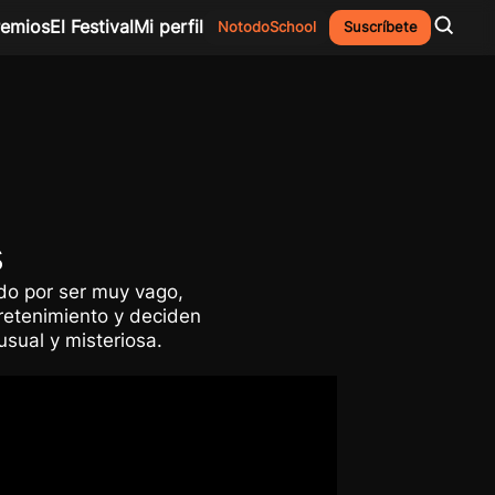
remios
El Festival
Mi perfil
NotodoSchool
Suscríbete
s
do por ser muy vago,
retenimiento y deciden
usual y misteriosa.