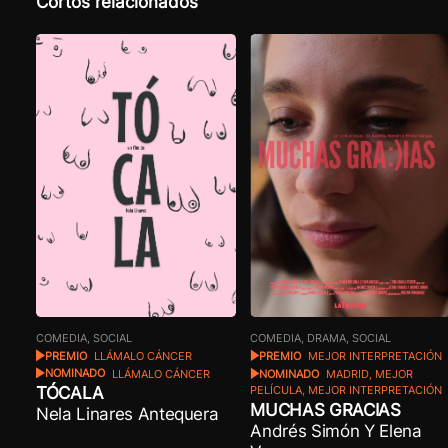
Cortos relacionados
COMEDIA, SOCIAL
COMEDIA, DRAMA, SOCIAL
PREMIO
LLÁMALO CÁNCER
PREMIO
MEJOR INTERPRETACIÓN
NOMINADO
LLÁMALO CÁNCER
NOMINADO
MADRID, MEJOR
TÓCALA
PELÍCULA, MEJOR INTERPRETACIÓN
MUCHAS GRACIAS
Nela Linares Antequera
Andrés Simón Y Elena