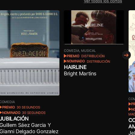
Ver todos los cortos
COMEDIA, MUSICAL
PREMIO
DISTRIBUCIÓN
NOMINADO
DISTRIBUCIÓN
HAIRLINE
Bright Martins
COM
COMEDIA
P
PREMIO
30 SEGUNDOS
N
NOMINADO
30 SEGUNDOS
MAD
JUBILACIÓN
CO
Guillem Sáez Garcia Y
A
Gianni Delgado Gonzalez
Je