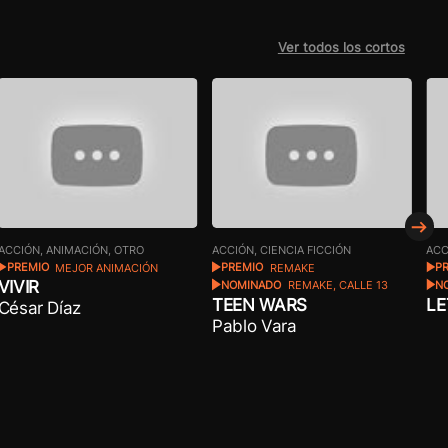
Ver todos los cortos
ACCIÓN, ANIMACIÓN, OTRO
ACCIÓN, CIENCIA FICCIÓN
ACC
PREMIO
MEJOR ANIMACIÓN
PREMIO
REMAKE
P
VIVIR
NOMINADO
REMAKE, CALLE 13
N
TEEN WARS
LE
César Díaz
Pablo Vara