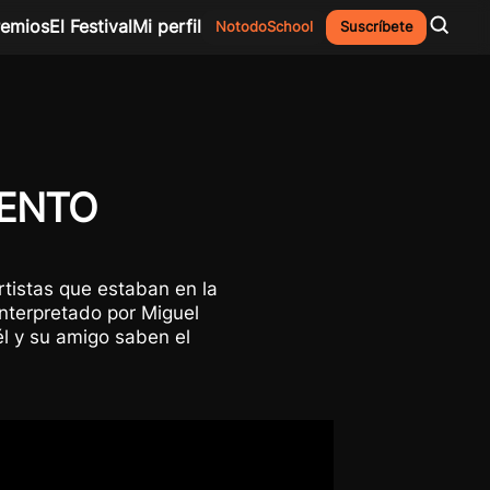
remios
El Festival
Mi perfil
NotodoSchool
Suscríbete
IENTO
rtistas que estaban en la
nterpretado por Miguel
él y su amigo saben el