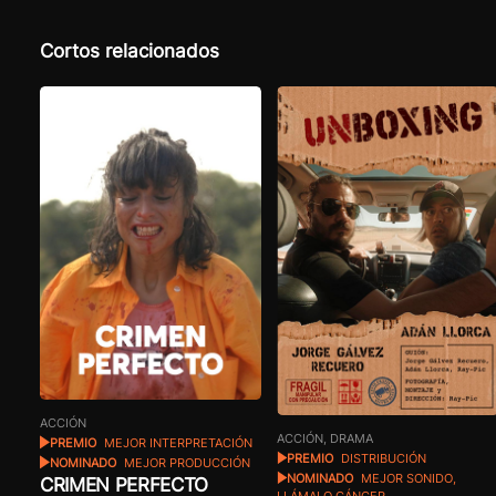
Cortos relacionados
ACCIÓN
ACCIÓN, DRAMA
PREMIO
MEJOR INTERPRETACIÓN
PREMIO
DISTRIBUCIÓN
NOMINADO
MEJOR PRODUCCIÓN
NOMINADO
MEJOR SONIDO,
CRIMEN PERFECTO