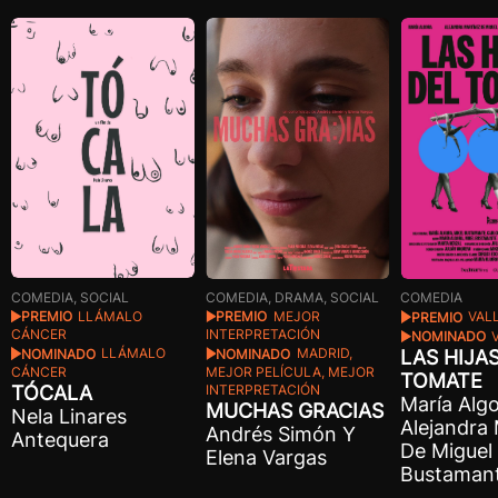
COMEDIA, SOCIAL
COMEDIA, DRAMA, SOCIAL
COMEDIA
PREMIO
LLÁMALO
PREMIO
MEJOR
PREMIO
VAL
CÁNCER
INTERPRETACIÓN
NOMINADO
V
NOMINADO
LLÁMALO
NOMINADO
MADRID,
LAS HIJA
CÁNCER
MEJOR PELÍCULA, MEJOR
TOMATE
TÓCALA
INTERPRETACIÓN
María Algo
MUCHAS GRACIAS
Nela Linares
Alejandra
Andrés Simón Y
Antequera
De Miguel 
Elena Vargas
Bustaman