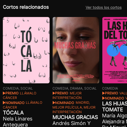
Cortos relacionados
Ver todos los cortos
COMEDIA, SOCIAL
COMEDIA, DRAMA, SOCIAL
COMEDIA
PREMIO
LLÁMALO
PREMIO
MEJOR
PREMIO
VAL
CÁNCER
INTERPRETACIÓN
NOMINADO
V
NOMINADO
LLÁMALO
NOMINADO
MADRID,
LAS HIJA
CÁNCER
MEJOR PELÍCULA, MEJOR
TOMATE
TÓCALA
INTERPRETACIÓN
María Algo
MUCHAS GRACIAS
Nela Linares
Alejandra
Andrés Simón Y
Antequera