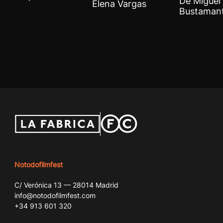
De Miguel 
Elena Vargas
Bustaman
Notodofilmfest
C/ Verónica 13 — 28014 Madrid
info@notodofilmfest.com
+34 913 601 320