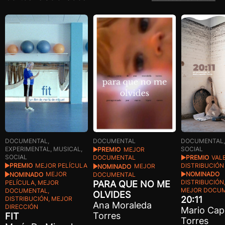
DOCUMENTAL,
DOCUMENTAL
DOCUMENTAL,
SOCIAL
EXPERIMENTAL, MUSICAL,
PREMIO
MEJOR
SOCIAL
PREMIO
VALE
DOCUMENTAL
DISTRIBUCIÓN
PREMIO
MEJOR PELÍCULA
NOMINADO
MEJOR
NOMINADO
DOCUMENTAL
NOMINADO
MEJOR
DISTRIBUCIÓN,
PARA QUE NO ME
PELÍCULA, MEJOR
MEJOR DOCU
DOCUMENTAL,
OLVIDES
20:11
DISTRIBUCIÓN, MEJOR
Ana Moraleda
DIRECCIÓN
Mario Cape
Torres
FIT
Torres