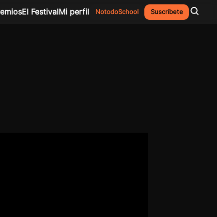
remios
El Festival
Mi perfil
NotodoSchool
Suscríbete