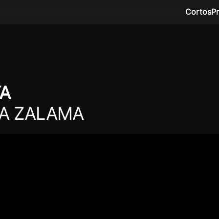
Cortos
P
A
A ZALAMA