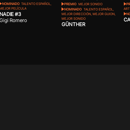
NOMINADO
TALENTO ESPAÑOL,
PREMIO
MEJOR SONIDO
P
MEJOR PELÍCULA
ART
NOMINADO
TALENTO ESPAÑOL,
NADIE #3
MEJOR DIRECCIÓN, MEJOR GUION,
N
CA
MEJOR SONIDO
Gigi Romero
GÜNTHER